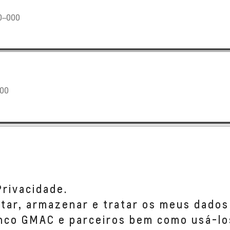
--000
00
000
Privacidade.
etar, armazenar e tratar os meus dados
anco GMAC e parceiros bem como usá-lo