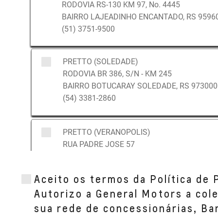
RODOVIA RS-130 KM 97, No. 4445
BAIRRO LAJEADINHO ENCANTADO, RS 95960
(51) 3751-9500
PRETTO (SOLEDADE)
RODOVIA BR 386, S/N - KM 245
BAIRRO BOTUCARAY SOLEDADE, RS 973000
(54) 3381-2860
PRETTO (VERANOPOLIS)
RUA PADRE JOSE 57
BAIRRO CENTRO VERANOPOLIS, RS 95330--
(54) 3441-6116
Aceito os termos da Política de 
Autorizo a General Motors a col
GUAPORE
sua rede de concessionárias, B
AV SILVIO SANSON 310 L