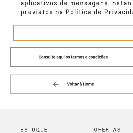
aplicativos de mensagens instan
SAO CRISTOVAO GUAPORE,
previstos na Política de Privacid
(54) 3443-6144
Consulte aqui os termos e condições
Voltar à Home